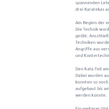
spannenden Lehrg
drei Karatekas a
Am Beginn der er
Die Technik wur
geübt. Anschließ
Techniken wurden
Angriffe aus ver
und Kontertechn
Den Kata-Teil a
Dabei wurden auc
konnten so noch 
aufgebaut bis a
werden konnte.
Ein weiteres Mal 