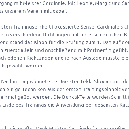
ang mit Meister Cardinale. Mit Leonie, Margit und Sa
us unserem Verein mit dabei.
sten Trainingseinheit fokussierte Sensei Cardinale sich
de in verschiedene Richtungen mit unterschiedlichen
end stand das Kihon für die Prüfung zum 1. Dan auf d
 zuerst allein und anschließend mit Partner*in geübt
schiedenen Richtungen und je nach Auslage musste die
ik gewählt werden.
m Nachmittag widmete der Meister Tekki-Shodan und de
h einige Techniken aus der ersten Trainingseinheit v
einmal geübt werden. Die Bunkai-Teile wurden Schritt f
m Ende des Trainings die Anwendung der gesamten Kat
gilt ein großer Dank Meister Cardinale für das großarti