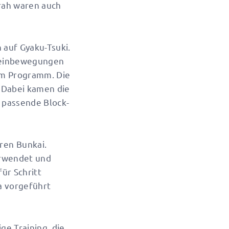
rah waren auch
 auf Gyaku-Tsuki.
 Beinbewegungen
em Programm. Die
. Dabei kamen die
 passende Block-
ren Bunkai.
erwendet und
ür Schritt
a vorgeführt
ge Training, die