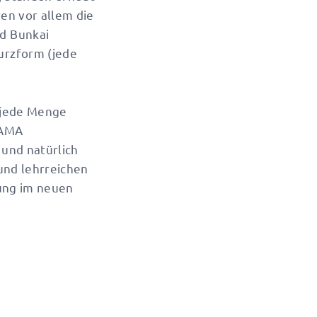
en vor allem die
d Bunkai
urzform (jede
 jede Menge
YAMA
 und natürlich
und lehrreichen
lung im neuen