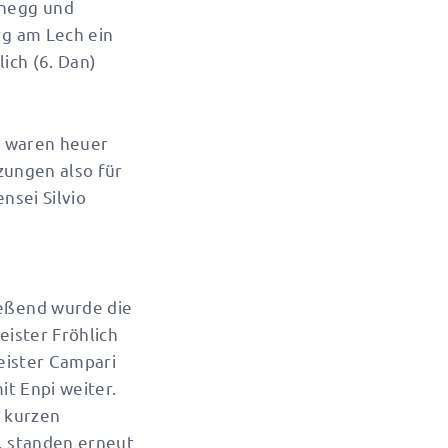
enegg und
rg am Lech ein
ich (6. Dan)
, waren heuer
zungen also für
nsei Silvio
eßend wurde die
ister Fröhlich
eister Campari
t Enpi weiter.
 kurzen
, standen erneut