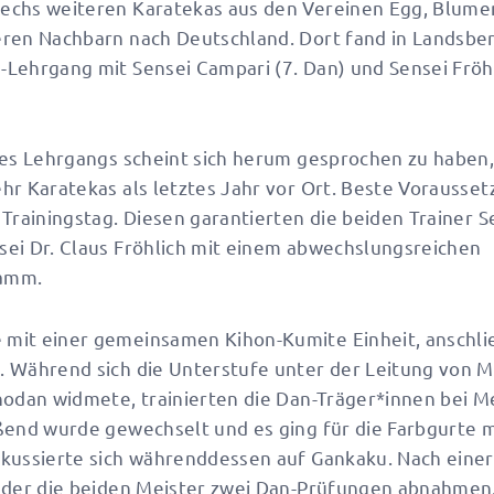
echs weiteren Karatekas aus den Vereinen Egg, Blum
eren Nachbarn nach Deutschland. Dort fand in Landsbe
Lehrgang mit Sensei Campari (7. Dan) und Sensei Fröhl
ses Lehrgangs scheint sich herum gesprochen zu haben
hr Karatekas als letztes Jahr vor Ort. Beste Vorausset
Trainingstag. Diesen garantierten die beiden Trainer Se
ei Dr. Claus Fröhlich mit einem abwechslungsreichen
amm.
mit einer gemeinsamen Kihon-Kumite Einheit, anschli
 Während sich die Unterstufe unter der Leitung von Me
hodan widmete, trainierten die Dan-Träger*innen bei M
ßend wurde gewechselt und es ging für die Farbgurte mi
kussierte sich währenddessen auf Gankaku. Nach einer
n der die beiden Meister zwei Dan-Prüfungen abnahmen